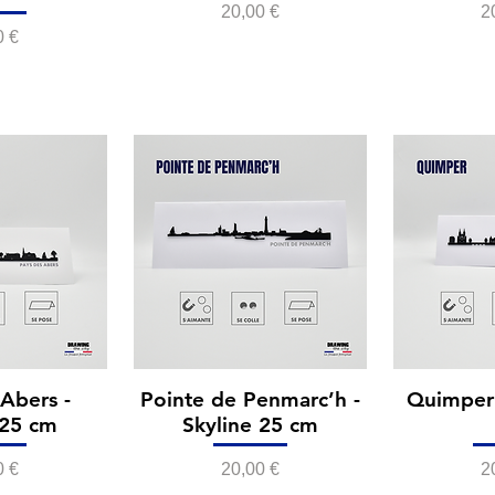
Prix
P
20,00 €
2
0 €
Abers -
Pointe de Penmarc’h -
Quimper 
 25 cm
Skyline 25 cm
Prix
P
0 €
20,00 €
2