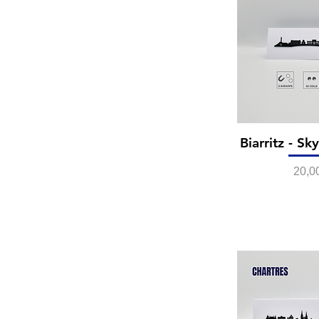
Biarritz - Sk
Prix
20,0