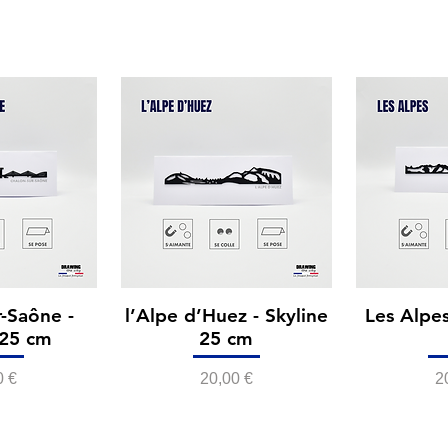
-Saône -
l’Alpe d’Huez - Skyline
Les Alpes
 25 cm
25 cm
Prix
P
0 €
20,00 €
2