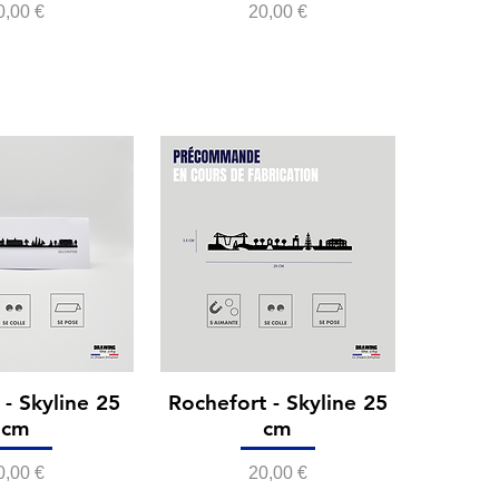
rix
Prix
0,00 €
20,00 €
- Skyline 25
Rochefort - Skyline 25
cm
cm
rix
Prix
0,00 €
20,00 €