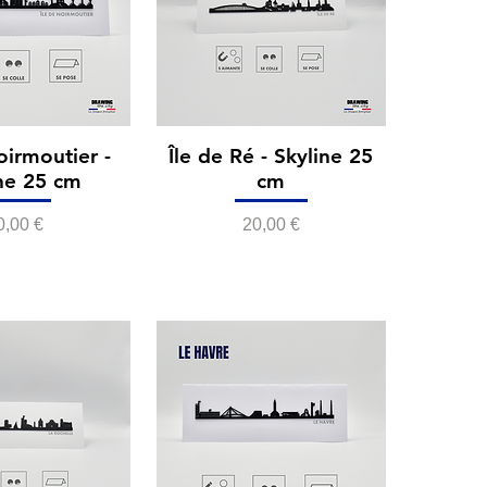
oirmoutier -
Île de Ré - Skyline 25
ne 25 cm
cm
rix
Prix
0,00 €
20,00 €