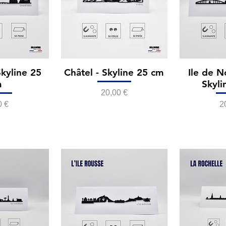
Skyline 25
Châtel - Skyline 25 cm
Ile de N
m
Skyli
Prix
20,00 €
P
0 €
2