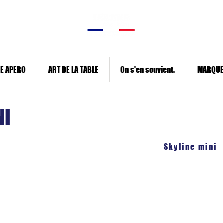
E APERO
ART DE LA TABLE
On s'en souvient.
MARQU
NI
Skyline
Skyline bois
Skyline mini
line est en résine acrylique recyclée. Elle représente les monum
et permet d'embellir vos murs. A poser, à coller ou à
Elle mesure 25 cm de long pour 3.5 cm de haut 