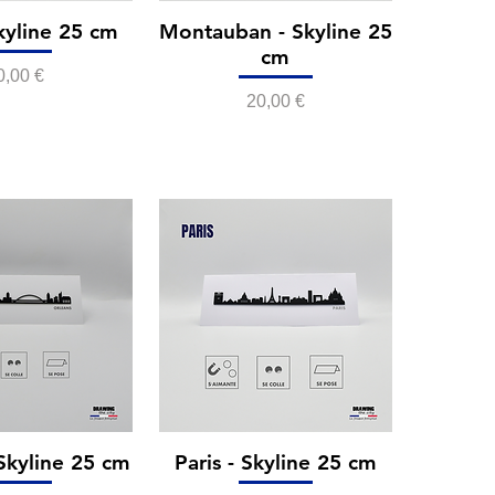
kyline 25 cm
Montauban - Skyline 25
cm
rix
0,00 €
Prix
20,00 €
 Skyline 25 cm
Paris - Skyline 25 cm