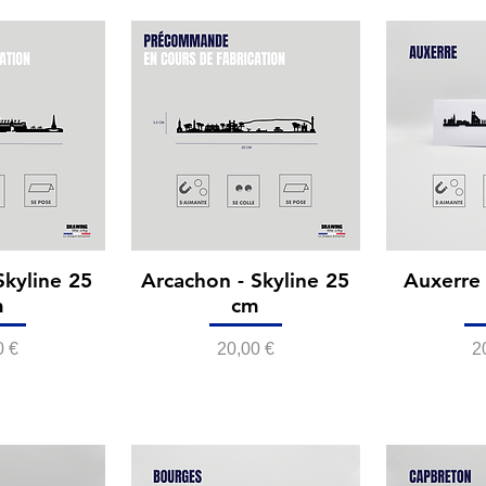
Skyline 25
Arcachon - Skyline 25
Auxerre 
m
cm
Prix
P
0 €
20,00 €
2