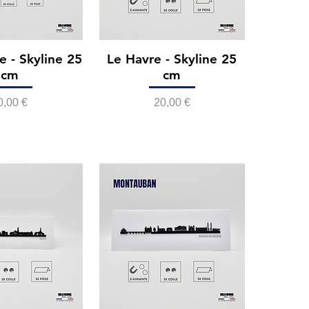
e - Skyline 25
Le Havre - Skyline 25
cm
cm
rix
Prix
0,00 €
20,00 €