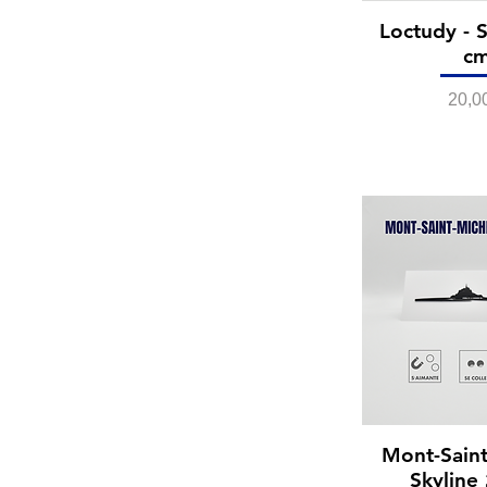
Loctudy - S
c
Prix
20,0
Mont-Saint
Skyline