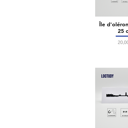
Île d'oléron
25 
Prix
20,0