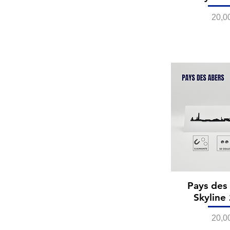
Prix
20,0
Pays des 
Skyline
Prix
20,0