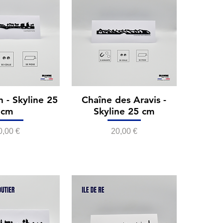
 - Skyline 25
Chaîne des Aravis -
cm
Skyline 25 cm
rix
Prix
0,00 €
20,00 €