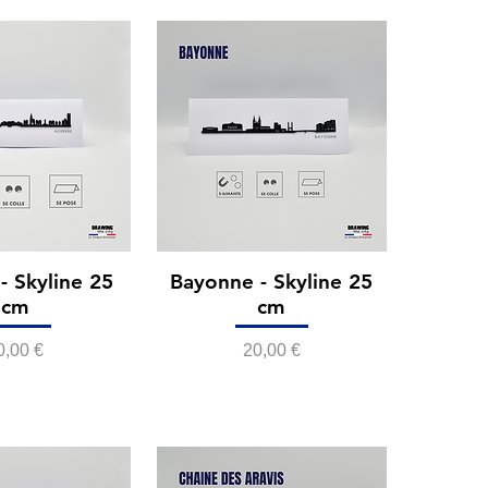
- Skyline 25
Bayonne - Skyline 25
cm
cm
rix
Prix
0,00 €
20,00 €