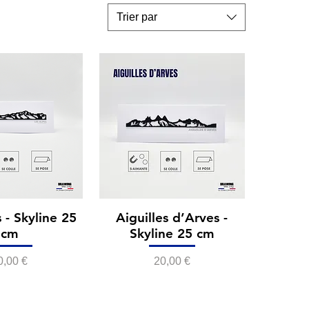
Trier par
 - Skyline 25
Aiguilles d’Arves -
cm
Skyline 25 cm
rix
Prix
0,00 €
20,00 €