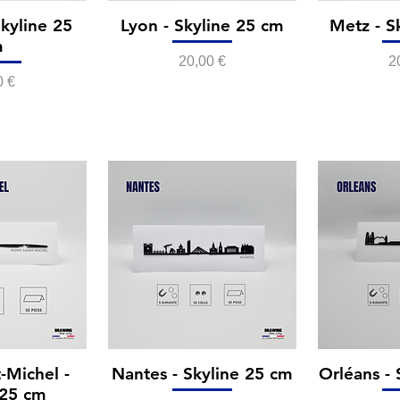
kyline 25
Lyon - Skyline 25 cm
Metz - S
m
Prix
P
20,00 €
2
0 €
-Michel -
Nantes - Skyline 25 cm
Orléans -
 25 cm