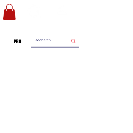
Les ateliers
Nous contacter
de fabrication
E
PRO
Skyline XL
ents de votre ville en détail
 aimanter !
maximum.