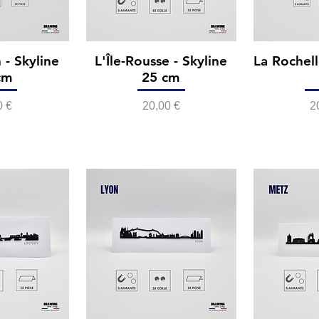
 - Skyline
L'Île-Rousse - Skyline
La Rochell
cm
25 cm
Prix
P
0 €
20,00 €
2