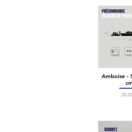
Amboise - 
c
Prix
20,0