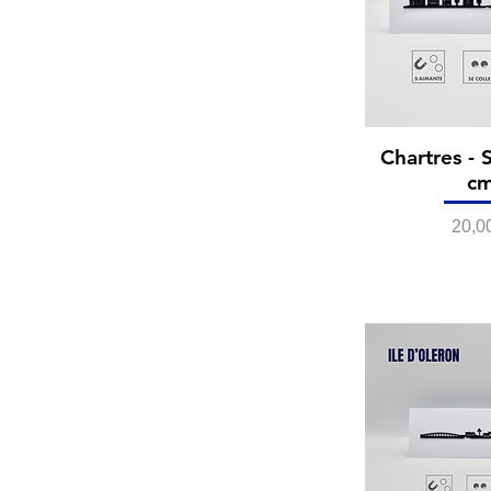
Chartres - 
c
Prix
20,0