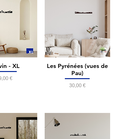
vin - XL
Les Pyrénées (vues de
Pau)
rix
9,00 €
Prix
30,00 €