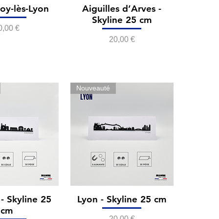
Foy-lès-Lyon
Aiguilles d’Arves -
Skyline 25 cm
rix
0,00 €
Prix
20,00 €
Nouveauté
- Skyline 25
Lyon - Skyline 25 cm
cm
Prix
20,00 €