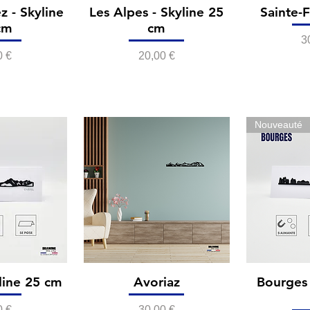
z - Skyline
Les Alpes - Skyline 25
Sainte-
cm
cm
P
3
Prix
0 €
20,00 €
Nouveauté
line 25 cm
Avoriaz
Bourges 
Prix
0 €
30,00 €