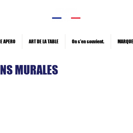
E APERO
ART DE LA TABLE
On s'en souvient.
MARQU
ONS MURALES
line
Skyline bois
Skyline XL
Skyline mini
Affiche bois
Apportez une touche originale et artisanale à votre décoration g