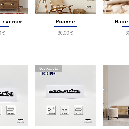
s-sur-mer
Roanne
Rade 
Prix
P
0 €
30,00 €
3
Nouveauté