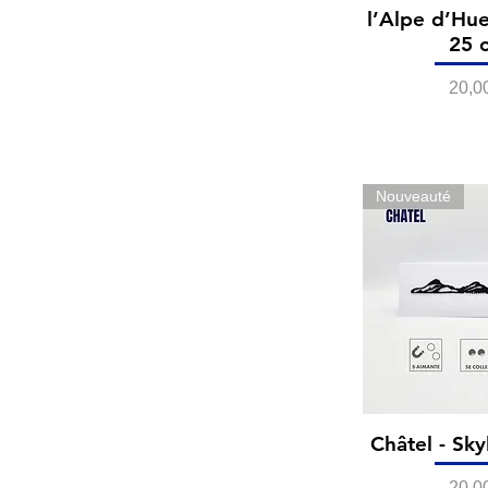
l’Alpe d’Hue
25 
Prix
20,0
Nouveauté
Châtel - Sky
Prix
20,0