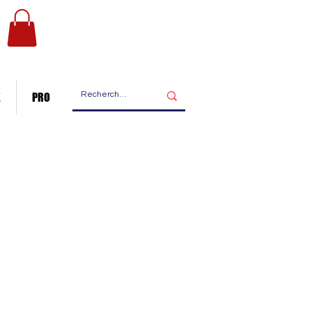
Les ateliers
Nous contacter
de fabrication
E
PRO
Pancarte bois
râce à nos créations !