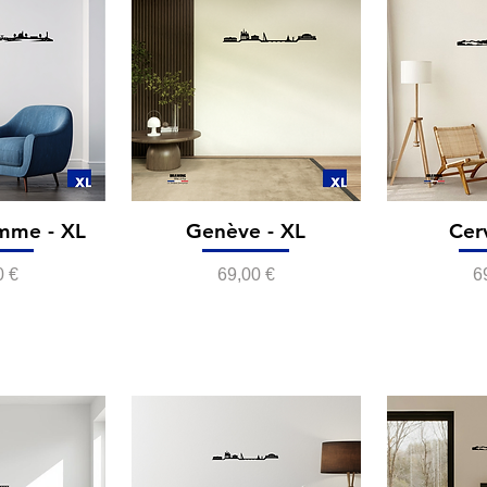
mme - XL
Genève - XL
Cer
Prix
P
0 €
69,00 €
6