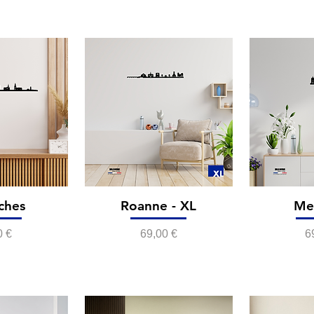
ches
Roanne - XL
Met
Prix
P
0 €
69,00 €
6