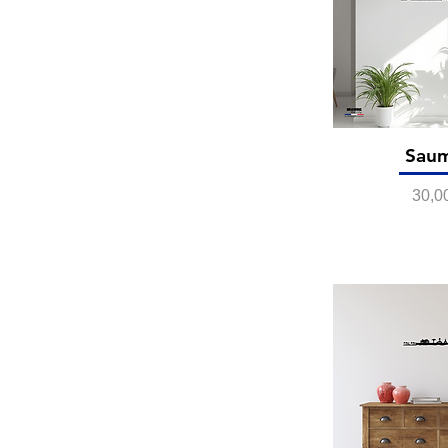
Sau
Prix
30,0