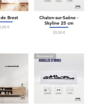
de Brest
Chalon-sur-Saône -
Skyline 25 cm
rix
0,00 €
Prix
20,00 €
Nouveauté