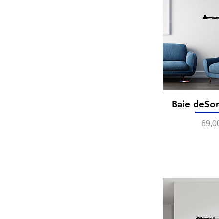
Baie deSo
Prix
69,0