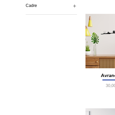
10 €
69 €
Cadre
Avec cadre
Sans cadre
Avran
Prix
30,0