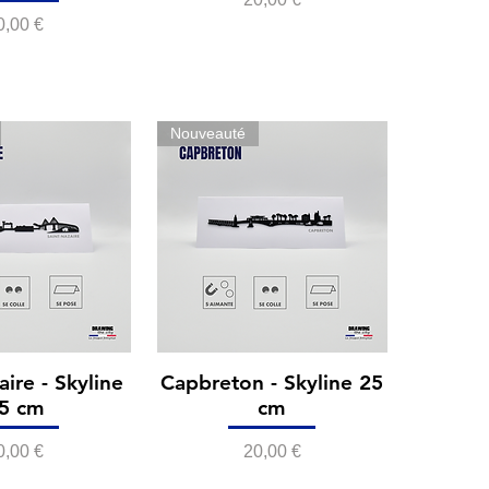
rix
0,00 €
Nouveauté
aire - Skyline
Capbreton - Skyline 25
5 cm
cm
rix
Prix
0,00 €
20,00 €