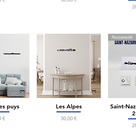
P
2
Nouveauté
es puys
Les Alpes
Saint-Naz
2
Prix
0 €
30,00 €
P
2