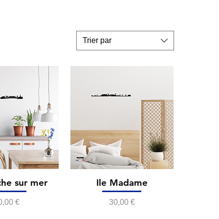
Trier par
che sur mer
Ile Madame
rix
Prix
0,00 €
30,00 €