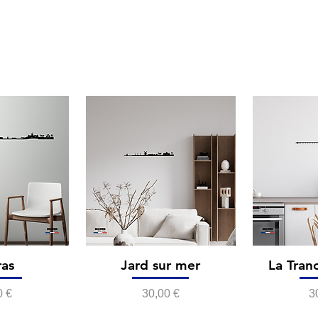
ras
Jard sur mer
La Tran
Prix
P
0 €
30,00 €
3