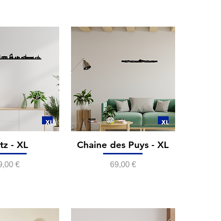
z - XL
Chaine des Puys - XL
rix
Prix
9,00 €
69,00 €