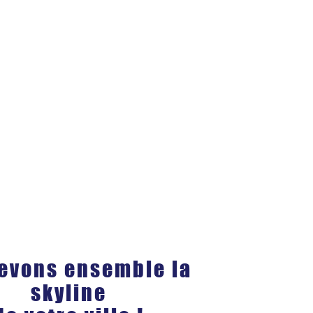
evons ensemble la
skyline