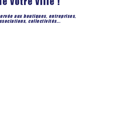
de votre ville !
servée aux boutiques, entreprises,
ssociations, collectivités...