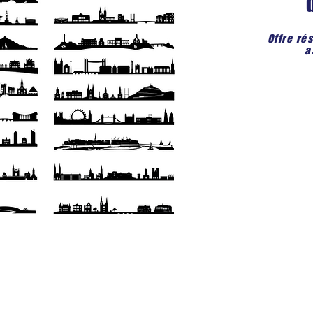
Offre ré
a