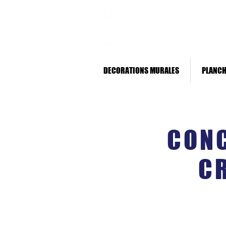
Livraison rapide *
Paiement sécurisé
DECORATIONS MURALES
PLANCH
CONC
CR