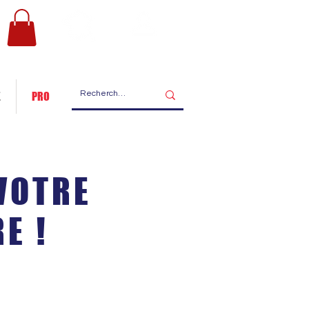
Les ateliers
Nous contacter
de fabrication
E
PRO
VOTRE
E !