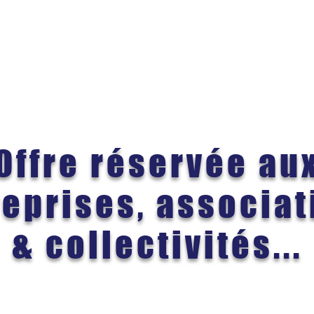
Offre réservée au
reprises, associat
& collectivités...