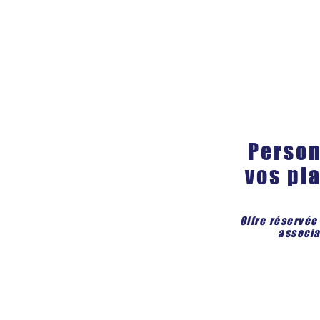
Person
vos pl
Offre réservée
associat