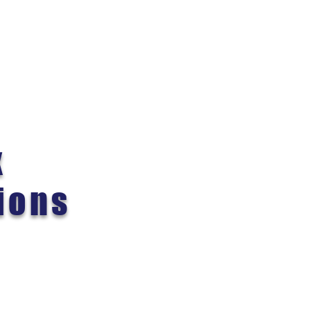
x
ions