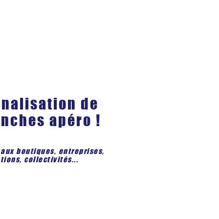
nalisation de
anches apéro !
 aux boutiques, entreprises,
ions, collectivités...