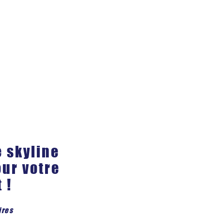
e skyline
ur votre
 !
ires