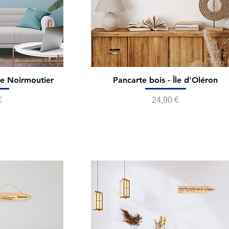
 de Noirmoutier
Pancarte bois - Île d'Oléron
Prix
€
24,90 €