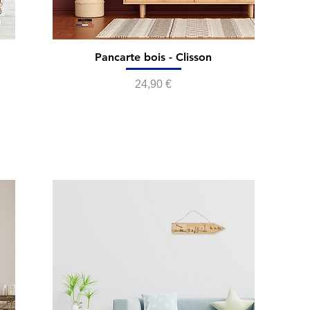
d
Pancarte bois - Clisson
Prix
24,90 €