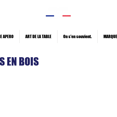
E APERO
ART DE LA TABLE
On s'en souvient.
MARQU
S EN BOIS
ncarte en bois est en hévéa. Ce produit sert de décoration et p
à sa corde naturelle.
Longueur : 50 cm - Largeur : 10 cm - Epaisseur 