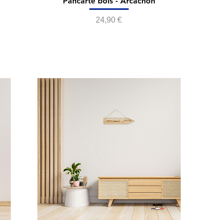
Pancarte bois - Arcachon
Prix
24,90 €