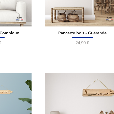
- Combloux
Pancarte bois - Guérande
Prix
€
24,90 €