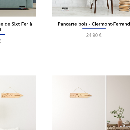
ue de Sixt Fer à
Pancarte bois - Clermont-Ferran
l
Prix
24,90 €
€