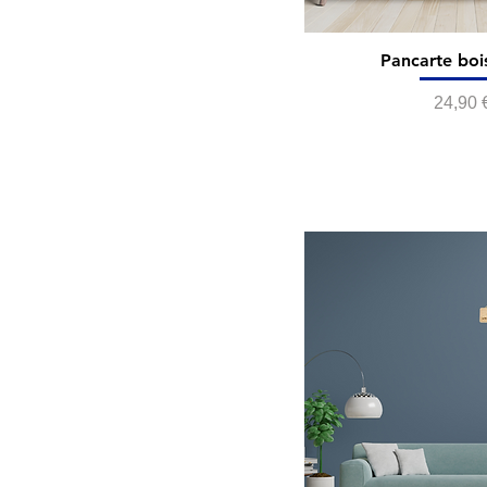
Pancarte bois
Prix
24,90 