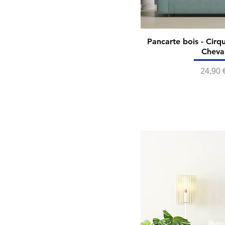
Pancarte bois - Cirq
Cheva
Prix
24,90 