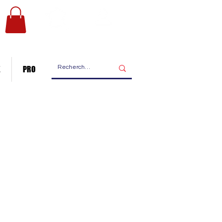
Les ateliers
Nous contacter
de fabrication
E
PRO
eut s'accrocher au mur grâce
1.8 cm