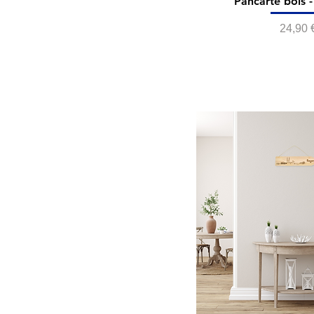
Pancarte bois 
Prix
24,90 