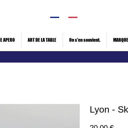
E APERO
ART DE LA TABLE
On s'en souvient.
MARQU
Lyon - S
Prix
20,00 €