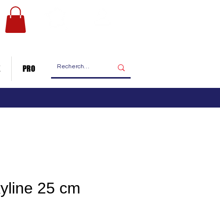
Les ateliers
Nous contacter
de fabrication
E
PRO
kyline 25 cm