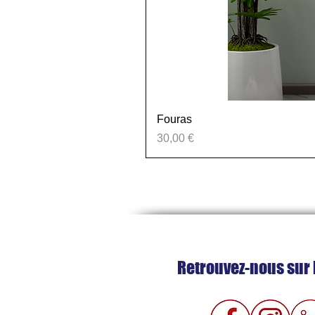
Fouras
Prix
30,00 €
Retrouvez-nous sur 