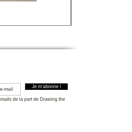
Rennes
Prix
30,00 €
Je m'abonne !
-mails de la part de Drawing the