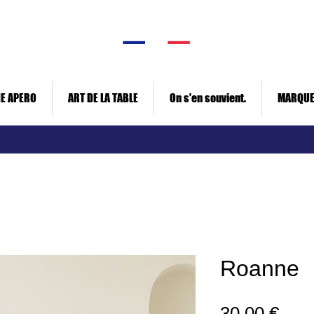
E APERO
ART DE LA TABLE
On s'en souvient.
MARQU
Roanne
Prix
30,00 €