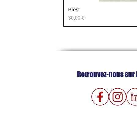
Brest
Prix
30,00 €
Retrouvez-nous sur 