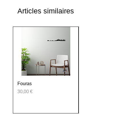
Articles similaires
Fouras
La Tranche sur mer
Prix
Prix
30,00 €
30,00 €