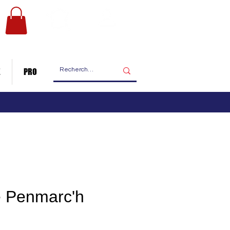
Les ateliers
Nous contacter
de fabrication
E
PRO
e Penmarc'h