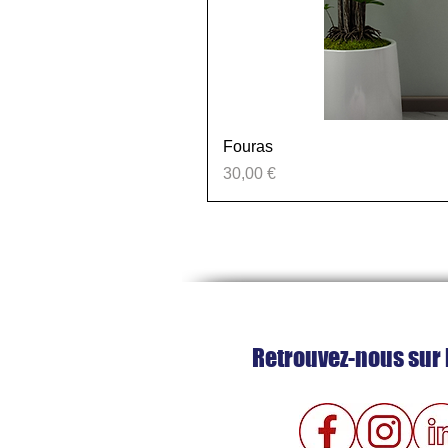
Fouras
Prix
30,00 €
Retrouvez-nous sur 