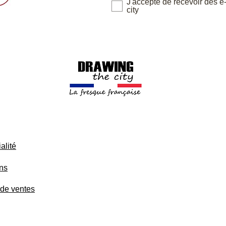
J'accepte de recevoir des e
city
alité
ons
 de ventes