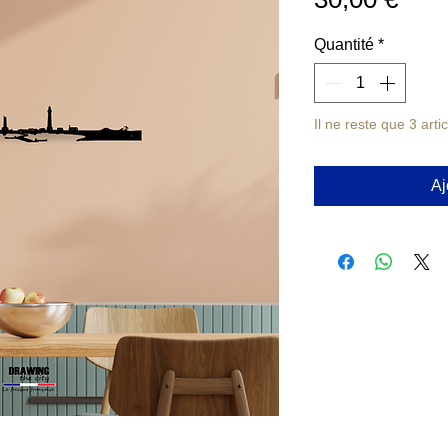
Quantité
*
Il ne reste que 3 arti
Aj