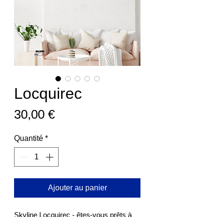
Locquirec
Prix
30,00 €
Quantité
*
Ajouter au panier
Skyline Locquirec - êtes-vous prêts à