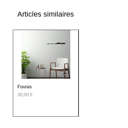
Articles similaires
Fouras
La Tranche sur mer
Prix
Prix
30,00 €
30,00 €