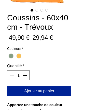
Coussins - 60x40
cm - Trévoux
Prix
Prix
 49,90 € 
29,94 €
original
promotionnel
Couleurs
*
Quantité
*
Ajouter au panier
Apportez une touche de couleur