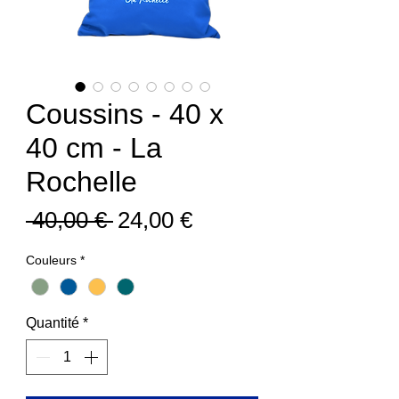
Coussins - 40 x
40 cm - La
Rochelle
Prix
Prix
 40,00 € 
24,00 €
original
promotionnel
Couleurs
*
Quantité
*