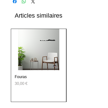
Articles similaires
Fouras
La Tranche sur mer
Prix
Prix
30,00 €
30,00 €