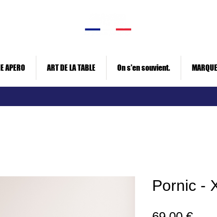
E APERO
ART DE LA TABLE
On s'en souvient.
MARQU
Pornic - 
Prix
69,00 €