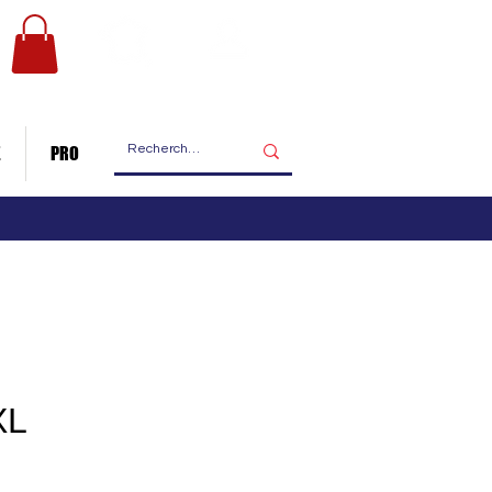
Les ateliers
Nous contacter
de fabrication
E
PRO
XL