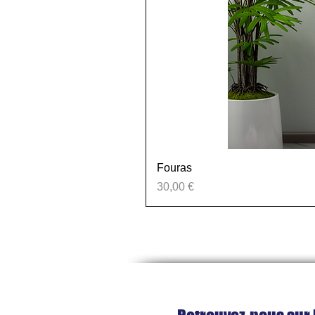
Fouras
Prix
30,00 €