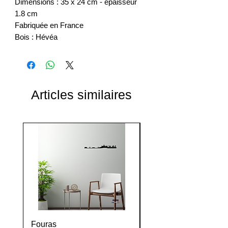
Dimensions : 35 x 24 cm - épaisseur
1.8 cm
Fabriquée en France
Bois : Hévéa
Articles similaires
Fouras
La Tranche sur mer