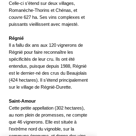
Celle-ci s’étend sur deux villages,
Romanèche-Thorins et Chénas, et
couvre 627 ha. Ses vins complexes et
puissants vieillissent avec majesté.
Régnié
Il a fallu dix ans aux 120 vignerons de
Régnié pour faire reconnaître les
spécificités de leur cru. Ils ont été
entendus, puisque depuis 1988, Régnié
est le dernier-né des crus du Beaujolais
(424 hectares). Il s’étend principalement
sur le village de Régnié-Durette.
Saint-Amour
Cette petite appellation (302 hectares),
au nom plein de promesses, ne compte
que 46 vignerons. Elle est située à
l’extrême nord du vignoble, sur la
commune éponyme, et donne des vins